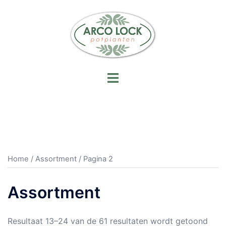
Ga
naar
de
inhoud
Toggle
menu
Home
/
Assortment
/ Pagina 2
Assortment
Resultaat 13–24 van de 61 resultaten wordt getoond